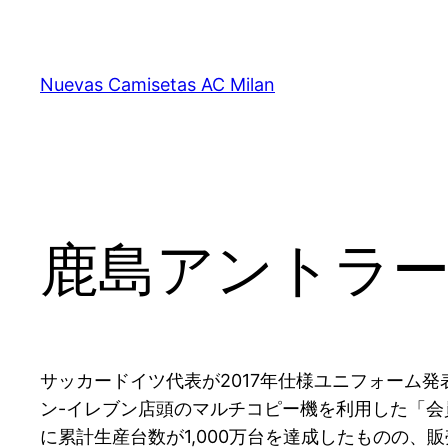
Saltar
al
contenido
Nuevas Camisetas AC Milan
鹿島アントラー
サッカードイツ代表が2017年仕様ユニフォーム
ン-イレブン店頭のマルチコピー機を利用した「会員
に累計生産台数が1,000万台を達成したものの