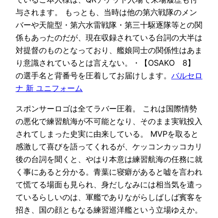
与されます。 もっとも、当時は他の第六戦隊のメン
バーや天龍型・第六水雷戦隊・第三十駆逐隊等との関
係もあったのだが、現在収録されている台詞の大半は
対提督のものとなっており、艦娘同士の関係性はあま
り意識されているとは言えない。・【OSAKO 8】
の選手名と背番号を圧着してお届けします。
バルセロ
ナ 新 ユニフォーム
スポンサーロゴは全てラバー圧着。 これは国際情勢
の悪化で練習航海が不可能となり、そのまま実戦投入
されてしまった史実に由来している。 MVPを取ると
感激して喜びを語ってくれるが、ケッコンカッコカリ
後の台詞を聞くと、やはり本意は練習航海の任務に就
く事にあると分かる。青葉に寝癖があると嘘を言われ
て慌てる場面も見られ、身だしなみには相当気を遣っ
ているらしいのは、軍艦でありながらしばしば賓客を
招き、国の顔ともなる練習巡洋艦という立場ゆえか。