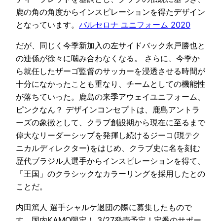
鹿の角の角度からインスピレーションを得たデザイン
となっています。
バルセロナ ユニフォーム 2020
だが、同じく今季新加入の左サイドバック永戸勝也と
の連係が徐々に噛み合わなくなる。 さらに、今季か
ら就任したザーゴ監督のサッカーを浸透させる時間が
十分になかったことも重なり、チームとしての機能性
が落ちていった。鹿島の来季アウェイユニフォーム、
ピンクなん？ デザインコンセプトは、鹿島アントラ
ーズの象徴として、クラブ創設期から現在に至るまで
偉大なリーダーシップを発揮し続けるジーコ(現テク
ニカルディレクター)をはじめ、クラブ史に名を刻む
歴代ブラジル人選手からインスピレーションを得て、
「王国」のクラシックなカラーリングを採用したとの
ことだ。
内田篤人 選手シャルケ退団の際に募集したもので
す。国内KAMO限定！ 3/27発売予定！定番のサポー