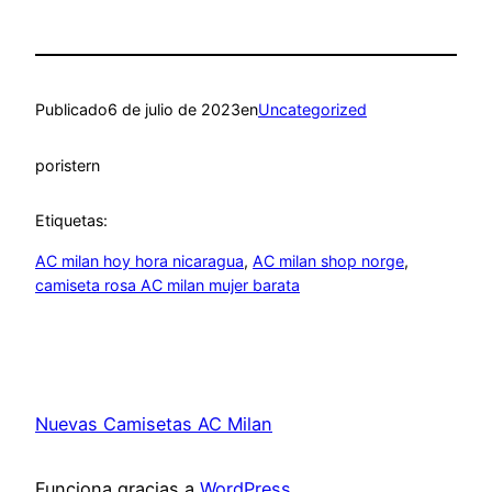
Publicado
6 de julio de 2023
en
Uncategorized
por
istern
Etiquetas:
AC milan hoy hora nicaragua
, 
AC milan shop norge
, 
camiseta rosa AC milan mujer barata
Nuevas Camisetas AC Milan
Funciona gracias a
WordPress