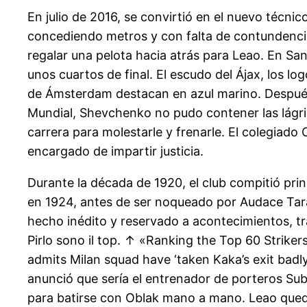
En julio de 2016, se convirtió en el nuevo técnic
concediendo metros y con falta de contundencia
regalar una pelota hacia atrás para Leao. En San
unos cuartos de final. El escudo del Ájax, los lo
de Ámsterdam destacan en azul marino. Después d
Mundial, Shevchenko no pudo contener las lágri
carrera para molestarle y frenarle. El colegiado
encargado de impartir justicia.
Durante la década de 1920, el club compitió princ
en 1924, antes de ser noqueado por Audace Tar
hecho inédito y reservado a acontecimientos, trag
Pirlo sono il top. ↑ «Ranking the Top 60 Striker
admits Milan squad have ‘taken Kaka’s exit badly’
anunció que sería el entrenador de porteros Sub
para batirse con Oblak mano a mano. Leao quedó