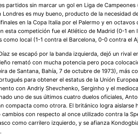
es partidos sin marcar un gol en Liga de Campeones 
en Londres es muy bueno, producto de la necesidad d
ifinales en la Copa Italia por el Palermo y en octavos
en esta competición fue el Atlético de Madrid (0-1 en 
como local (1-1 contra el Barcelona, 0-0 contra el Aja
Díaz se escapó por la banda izquierda, dejó un rival e
ileño remató con mucha potencia pero poca colocación
eira de Santana, Bahía, 7 de octubre de 1973), más co
ortugués para obtener el estatus de la Unión Europea,
mento con Andriy Shevchenko, Serginho y el medioc
o uno de sus últimos cuatro duelos oficiales, Anto
tan compacta como otrora. El británico logra aislarse 
o cambios con respecto al once utilizado contra la Spe
asco como carrilero izquierdo, y se afianza Kondogbi
.