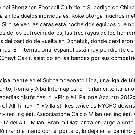
o del Shenzhen Football Club de la Superliga de China
 en los duelos individuales. Koke otorga muchos metr
 Siro se ven las caras esta noche dos equipos que no 
gos de los patrocinadores, las tres rayas de los hombr
el partido de vuelta en Donetsk, donde perdieron 1-0,
mas. El internacional español está muy pendiente de 
 Cüneyt Cakir, asistido en las bandas por sus compatr
ipalmente en el Subcampeonato Liga, una liga de fútbo
anto, Roma y Alba Internaples. El Parlamento italia
edias históricas. ↑ «Pirlo è il Pallone Azzurro 2012» 
s of All Time». ↑ «Villa strikes twice as NYCFC downs
» (en inglés). Associazione Calcio Milan (en inglés). 
-17 del A.C. Milan. Brahim Díaz lanza en largo a Ant
 mano a mano con el portero, lo deja en el camino y 