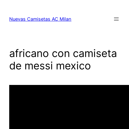
Saltar
al
Nuevas Camisetas AC Milan
contenido
africano con camiseta
de messi mexico