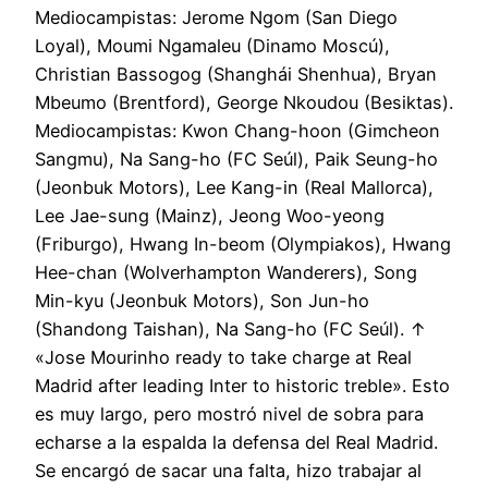
Mediocampistas: Jerome Ngom (San Diego
Loyal), Moumi Ngamaleu (Dinamo Moscú),
Christian Bassogog (Shanghái Shenhua), Bryan
Mbeumo (Brentford), George Nkoudou (Besiktas).
Mediocampistas: Kwon Chang-hoon (Gimcheon
Sangmu), Na Sang-ho (FC Seúl), Paik Seung-ho
(Jeonbuk Motors), Lee Kang-in (Real Mallorca),
Lee Jae-sung (Mainz), Jeong Woo-yeong
(Friburgo), Hwang In-beom (Olympiakos), Hwang
Hee-chan (Wolverhampton Wanderers), Song
Min-kyu (Jeonbuk Motors), Son Jun-ho
(Shandong Taishan), Na Sang-ho (FC Seúl). ↑
«Jose Mourinho ready to take charge at Real
Madrid after leading Inter to historic treble». Esto
es muy largo, pero mostró nivel de sobra para
echarse a la espalda la defensa del Real Madrid.
Se encargó de sacar una falta, hizo trabajar al