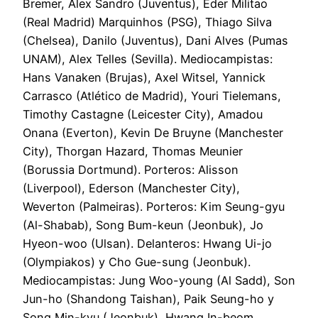
Bremer, Alex Sandro (Juventus), Eder Militao
(Real Madrid) Marquinhos (PSG), Thiago Silva
(Chelsea), Danilo (Juventus), Dani Alves (Pumas
UNAM), Alex Telles (Sevilla). Mediocampistas:
Hans Vanaken (Brujas), Axel Witsel, Yannick
Carrasco (Atlético de Madrid), Youri Tielemans,
Timothy Castagne (Leicester City), Amadou
Onana (Everton), Kevin De Bruyne (Manchester
City), Thorgan Hazard, Thomas Meunier
(Borussia Dortmund). Porteros: Alisson
(Liverpool), Ederson (Manchester City),
Weverton (Palmeiras). Porteros: Kim Seung-gyu
(Al-Shabab), Song Bum-keun (Jeonbuk), Jo
Hyeon-woo (Ulsan). Delanteros: Hwang Ui-jo
(Olympiakos) y Cho Gue-sung (Jeonbuk).
Mediocampistas: Jung Woo-young (Al Sadd), Son
Jun-ho (Shandong Taishan), Paik Seung-ho y
Song Min-kyu (Jeonbuk), Hwang In-beom