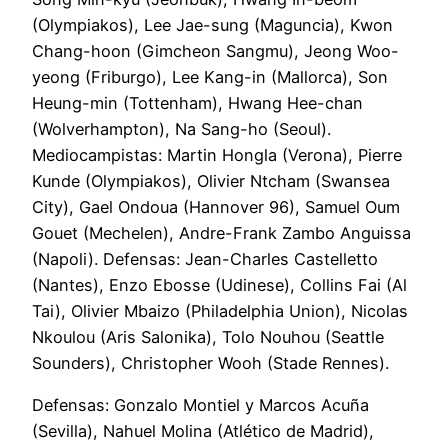
(Olympiakos), Lee Jae-sung (Maguncia), Kwon
Chang-hoon (Gimcheon Sangmu), Jeong Woo-
yeong (Friburgo), Lee Kang-in (Mallorca), Son
Heung-min (Tottenham), Hwang Hee-chan
(Wolverhampton), Na Sang-ho (Seoul).
Mediocampistas: Martin Hongla (Verona), Pierre
Kunde (Olympiakos), Olivier Ntcham (Swansea
City), Gael Ondoua (Hannover 96), Samuel Oum
Gouet (Mechelen), Andre-Frank Zambo Anguissa
(Napoli). Defensas: Jean-Charles Castelletto
(Nantes), Enzo Ebosse (Udinese), Collins Fai (Al
Tai), Olivier Mbaizo (Philadelphia Union), Nicolas
Nkoulou (Aris Salonika), Tolo Nouhou (Seattle
Sounders), Christopher Wooh (Stade Rennes).
Defensas: Gonzalo Montiel y Marcos Acuña
(Sevilla), Nahuel Molina (Atlético de Madrid),