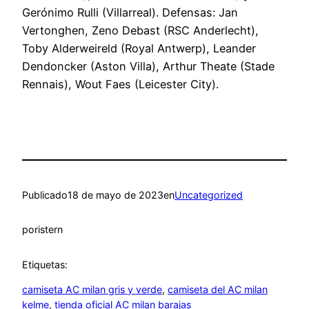
Gerónimo Rulli (Villarreal). Defensas: Jan
Vertonghen, Zeno Debast (RSC Anderlecht),
Toby Alderweireld (Royal Antwerp), Leander
Dendoncker (Aston Villa), Arthur Theate (Stade
Rennais), Wout Faes (Leicester City).
Publicado
18 de mayo de 2023
en
Uncategorized
por
istern
Etiquetas:
camiseta AC milan gris y verde
, 
camiseta del AC milan
kelme
, 
tienda oficial AC milan barajas