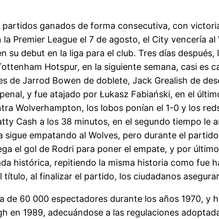
partidos ganados de forma consecutiva, con victorias
la Premier League el 7 de agosto, el City vencería a
 su debut en la liga para el club. Tres días después
 Tottenham Hotspur, en la siguiente semana, casi es
les de Jarrod Bowen de doblete, Jack Grealish de des
enal, y fue atajado por Łukasz Fabiański, en el últim
tra Wolverhampton, los lobos ponían el 1-0 y los red
atty Cash a los 38 minutos, en el segundo tiempo le a
ía sigue empatando al Wolves, pero durante el partido
ega el gol de Rodri para poner el empate, y por últim
a histórica, repitiendo la misma historia como fue ha
 título, al finalizar el partido, los ciudadanos asegura
a de 60 000 espectadores durante los años 1970, y ha
ugh en 1989, adecuándose a las regulaciones adoptada