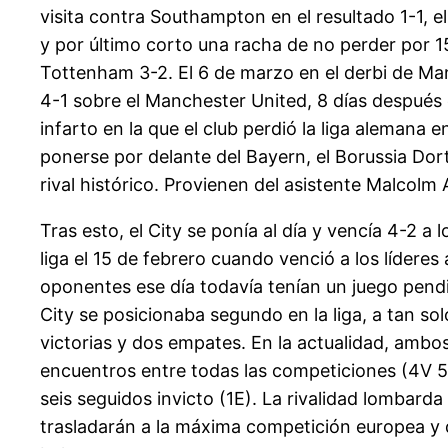
visita contra Southampton en el resultado 1-1, e
y por último corto una racha de no perder por 15
Tottenham 3-2. El 6 de marzo en el derbi de Ma
4-1 sobre el Manchester United, 8 días después e
infarto en la que el club perdió la liga alemana en
ponerse por delante del Bayern, el Borussia Do
rival histórico. Provienen del asistente Malcolm A
Tras esto, el City se ponía al día y vencía 4-2 a 
liga el 15 de febrero cuando venció a los líderes
oponentes ese día todavía tenían un juego pendi
City se posicionaba segundo en la liga, a tan sol
victorias y dos empates. En la actualidad, ambo
encuentros entre todas las competiciones (4V 5E
seis seguidos invicto (1E). La rivalidad lombar
trasladarán a la máxima competición europea y q