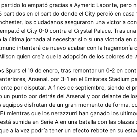
l partido lo empató gracias a Aymeric Laporte, pero n
 partidos en el partido donde el City perdió en casa 
nchester, los ciudadanos aseguraron una victoria co
mpató el City 0-0 contra el Crystal Palace. Tras una 
 la última jornada al necesitar sí o sí una victoria en 
rtmund intentará de nuevo acabar con la hegemonía 
llison quien creía que la adopción de los colores del AC
los Spurs el 19 de enero, tras remontar un 0-2 en contr
 anteriores, Arsenal, por 3-1 en el Emirates Stadium pa
ente por disputar. A fines de septiembre, siendo el p
o un punto por detrás del Arsenal y por delante de los
s equipos disfrutan de un gran momento de forma, con
) mientras que los nerazzurri han ganado los últimos
da está sumida en Serie A en una batalla con las pla
ue a la vez podría tener un efecto rebote en su esta