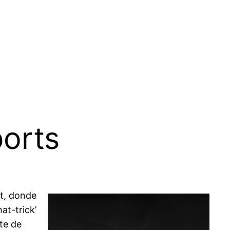
orts
st, donde
at-trick’
te de