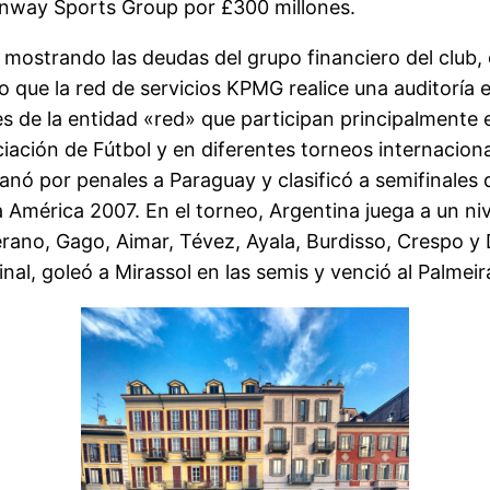
nway Sports Group por £300 millones.
mostrando las deudas del grupo financiero del club, 
que la red de servicios KPMG realice una auditoría en
les de la entidad «red» que participan principalmente 
ación de Fútbol y en diferentes torneos internaciona
anó por penales a Paraguay y clasificó a semifinales 
a América 2007. En el torneo, Argentina juega a un niv
ano, Gago, Aimar, Tévez, Ayala, Burdisso, Crespo y Di
inal, goleó a Mirassol en las semis y venció al Palmeira