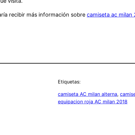
e visita.
aría recibir más información sobre
camiseta ac milan
Etiquetas:
camiseta AC milan alterna
, 
camise
equipacion roja AC milan 2018