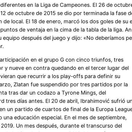
diferentes en la Liga de Campeones. El 26 de octubre
12 de octubre de 2015 se dio por terminada la fase de
de local. El 18 de enero, marcó los dos goles de su eq
untos de ventaja en la cima de la tabla de la liga. A
a su equipo después del juego y dijo: «No deberíamos p
r.
rticipación en el grupo G con cinco triunfos, tres
r y nueve en contra quedando en el tercer lugar del
ran que recurrir a los play-offs para definir su
marzo, Zlatan fue suspendido por tres partidos por la
nta tras dar un codazo a Tyrone Mings, del
tres días antes. El 20 de abril, Ibrahimović sufrió u
 en un partido de cuartos de final de la Europa Leagu
do una educación especial. En el mes de septiembre,
 2019. Un mes después, durante el transcurso del