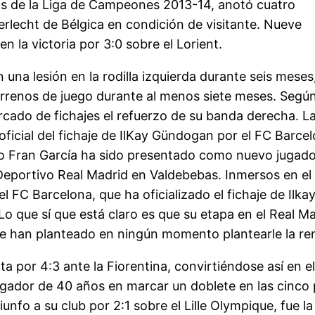
pos de la Liga de Campeones 2013-14, anotó cuatro
derlecht de Bélgica en condición de visitante. Nueve
 la victoria por 3:0 sobre el Lorient.
 una lesión en la rodilla izquierda durante seis meses
errenos de juego durante al menos siete meses. Según
cado de fichajes el refuerzo de su banda derecha. La
icial del fichaje de IlKay Gündogan por el FC Barce
rdo Fran García ha sido presentado como nuevo jugado
Deportivo Real Madrid en Valdebebas. Inmersos en el
el FC Barcelona, que ha oficializado el fichaje de Il
Lo que sí que está claro es que su etapa en el Real M
 se han planteado en ningún momento plantearle la re
ta por 4:3 ante la Fiorentina, convirtiéndose así en
ugador de 40 años en marcar un doblete en las cinco pr
nfo a su club por 2:1 sobre el Lille Olympique, fue l