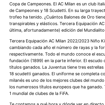
Copa de Campeones. El AC Milan es un club itali
de Campeones y 18 Scudetti. En su larga trayecto
trofeo ha tenido. ¿Cuántos Balones de Oro tie
transpirables y elásticos. Tercera Equipación A
última, afortunadamente) edición del Mundialito
Tercera Equipación AC Milan 2022/2023 Niño Ki
cambiando cada año el número de rayas y la form
respectivamente. Todo el mundo conoce el escudo
fundación (1899) en la parte inferior. El escudo d
títulos ganados. La Juventus tiene tres estrellas
18 scudetti ganados. El uniforme se completa co
milanés es uno de los mejores clubes del mundo 
los numerosos títulos europeos que ha ganado. Ti
1 mundial de clubes de la FiFA.
Te contamos a qué hora y dónde ver en directo on