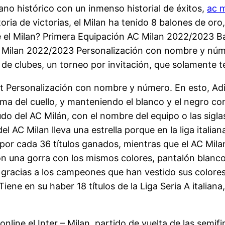
ano histórico con un inmenso historial de éxitos,
ac m
ria de victorias, el Milan ha tenido 8 balones de oro
ne el Milan? Primera Equipación AC Milan 2022/2023 
C Milan 2022/2023 Personalización con nombre y númer
 de clubes, un torneo por invitación, que solamente 
t Personalización con nombre y número. En esto, Adi
a del cuello, y manteniendo el blanco y el negro co
 del AC Milán, con el nombre del equipo o las siglas
el AC Milan lleva una estrella porque en la liga italian
 por cada 36 títulos ganados, mientras que el AC Milan
n una gorra con los mismos colores, pantalón blanco y
gracias a los campeones que han vestido sus colores,
ene en su haber 18 títulos de la Liga Seria A italian
line el Inter – Milan, partido de vuelta de las semif