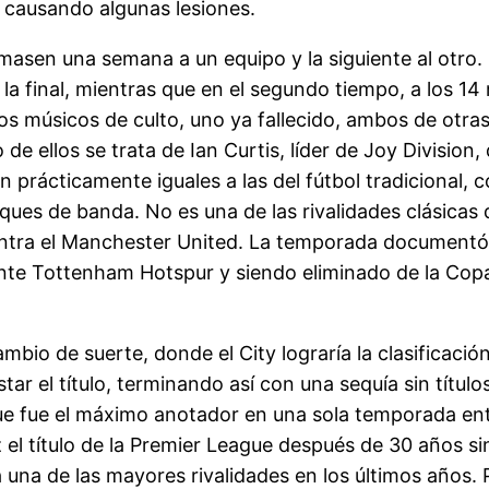
 causando algunas lesiones.
masen una semana a un equipo y la siguiente al otro. E
ó la final, mientras que en el segundo tiempo, a los 14
s músicos de culto, uno ya fallecido, ambos de otras
e ellos se trata de Ian Curtis, líder de Joy Division,
on prácticamente iguales a las del fútbol tradicional, 
aques de banda. No es una de las rivalidades clásicas 
ontra el Manchester United. La temporada documentó a
nte Tottenham Hotspur y siendo eliminado de la Copa
bio de suerte, donde el City lograría la clasificaci
star el título, terminando así con una sequía sin tít
 que fue el máximo anotador en una sola temporada ent
l título de la Premier League después de 30 años sin
a una de las mayores rivalidades en los últimos años. 