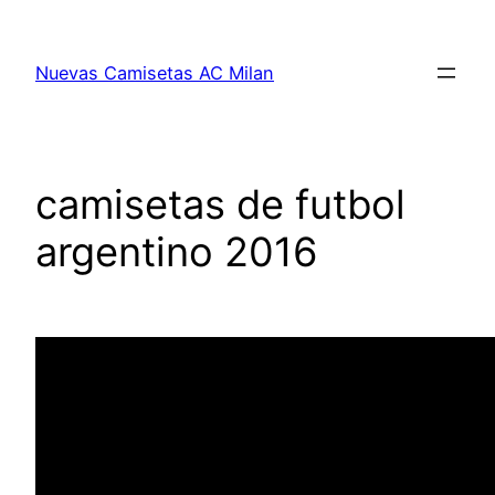
Saltar
al
Nuevas Camisetas AC Milan
contenido
camisetas de futbol
argentino 2016