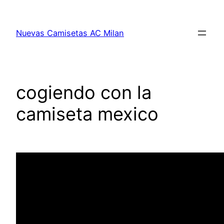
Saltar
al
Nuevas Camisetas AC Milan
contenido
cogiendo con la
camiseta mexico