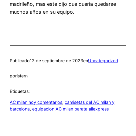
madrileño, mas este dijo que quería quedarse
muchos años en su equipo.
Publicado
12 de septiembre de 2023
en
Uncategorized
por
istern
Etiquetas:
AC milan hoy comentarios
, 
camisetas del AC milan y
barcelona
, 
equipacion AC milan barata aliexpress