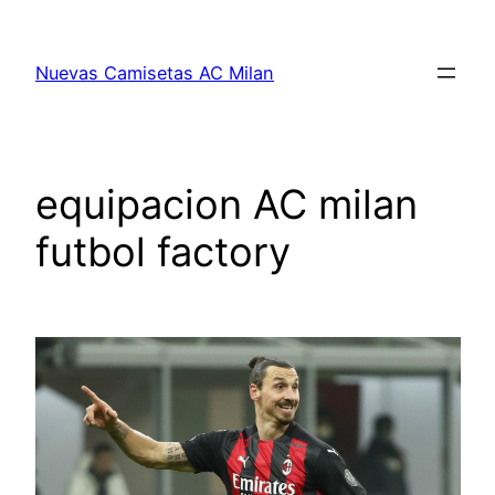
Saltar
al
Nuevas Camisetas AC Milan
contenido
equipacion AC milan
futbol factory