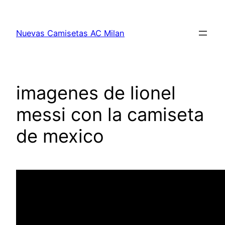
Saltar
al
Nuevas Camisetas AC Milan
contenido
imagenes de lionel
messi con la camiseta
de mexico