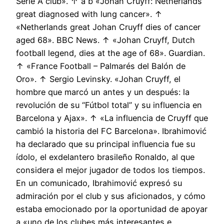
Serie A club». ↑ a b «Johan Cruyff: Netherlands
great diagnosed with lung cancer». ↑
«Netherlands great Johan Cruyff dies of cancer
aged 68». BBC News. ↑ «Johan Cruyff, Dutch
football legend, dies at the age of 68». Guardian.
↑ «France Football – Palmarés del Balón de
Oro». ↑ Sergio Levinsky. «Johan Cruyff, el
hombre que marcó un antes y un después: la
revolución de su “Fútbol total” y su influencia en
Barcelona y Ajax». ↑ «La influencia de Cruyff que
cambió la historia del FC Barcelona». Ibrahimović
ha declarado que su principal influencia fue su
ídolo, el exdelantero brasileño Ronaldo, al que
considera el mejor jugador de todos los tiempos.
En un comunicado, Ibrahimović expresó su
admiración por el club y sus aficionados, y cómo
estaba emocionado por la oportunidad de apoyar
a «uno de los clubes más interesantes e