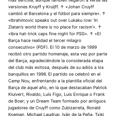
versiones Kruyff y Kruijff. ↑ «Johan Cruyff
cambió el Barcelona y el fútbol para siempre». ↑
«Ibrahimovic speaks out over Lukaku row: ‘In
Zlatan’s world there is no place for racism’». ↑
«Ibra hat-trick caps fine night for PSG». ↑ «El
Barça hace realidad el tercer milagro
consecutivo» (PDF). El 10 de marzo de 1999
recibió otro partido homenaje, esta vez por parte
del Barça, agradeciéndole la considerada etapa
del club más exitosa, después de su adiós a los
banquillos en 1996. El partido se celebró en el
Camp Nou, enfrentando a la plantilla oficial del
Barça de aquel año, en la que destacaban Patrick
Kluivert, Rivaldo, Luís Figo, Luis Enrique o Frank
de Boer; y un Dream Team formado por antiguos
jugadores de Cruyff como Zubizarreta, Ronald
Koeman, Michael Laudrup, Iván de la Peña, Txiki