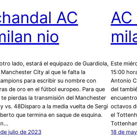
chandal AC
AC 
milan nio
mil
 otro lado, estará el equipazo de Guardiola,
Este miérc
 Manchester City al que le falta la
15:00 hora
ampions para escribir su nombre con
Antonio C
tras de oro en el fútbol europeo. Para que
del tambié
 te pierdas la transmisión del Manchester
encuentro 
ty vs. 48Disparo a la media vuelta de Sergi
octavos d
berto que termina en saque de esquina.
el Totten
on…
Tottenham
 de julio de 2023
18 de may