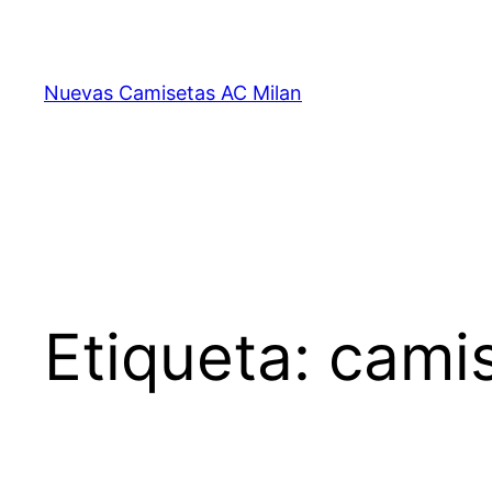
Saltar
al
contenido
Nuevas Camisetas AC Milan
Etiqueta:
cami