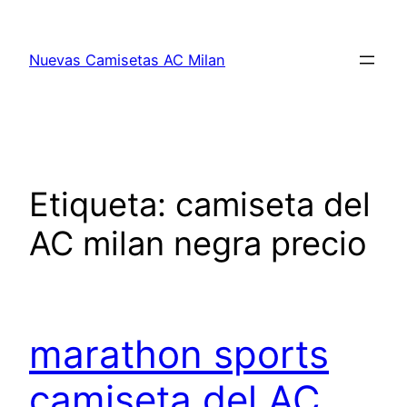
Saltar
al
Nuevas Camisetas AC Milan
contenido
Etiqueta:
camiseta del
AC milan negra precio
marathon sports
camiseta del AC