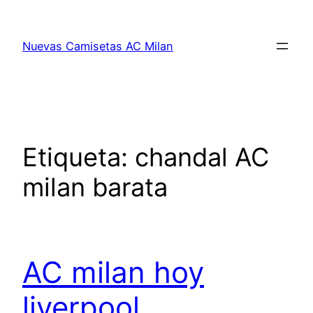
Saltar
al
Nuevas Camisetas AC Milan
contenido
Etiqueta:
chandal AC
milan barata
AC milan hoy
liverpool