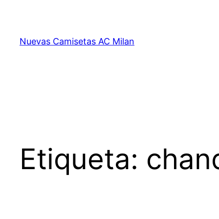
Saltar
al
contenido
Nuevas Camisetas AC Milan
Etiqueta:
chan