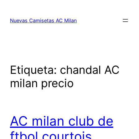
Saltar
al
Nuevas Camisetas AC Milan
contenido
Etiqueta:
chandal AC
milan precio
AC milan club de
ftbol courtois