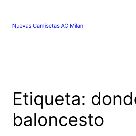
Saltar
al
contenido
Nuevas Camisetas AC Milan
Etiqueta:
dond
baloncesto