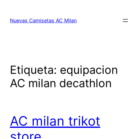
Saltar
al
Nuevas Camisetas AC Milan
contenido
Etiqueta:
equipacion
AC milan decathlon
AC milan trikot
store