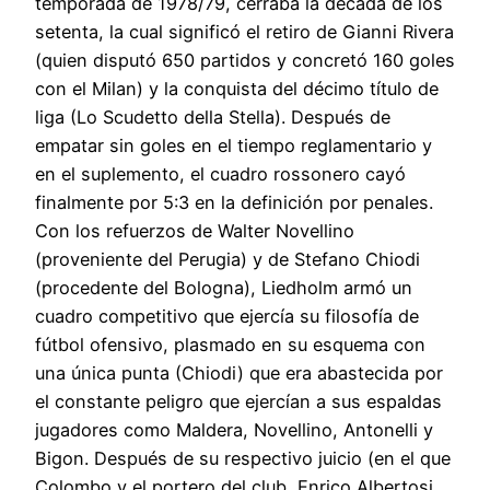
temporada de 1978/79, cerraba la década de los
setenta, la cual significó el retiro de Gianni Rivera
(quien disputó 650 partidos y concretó 160 goles
con el Milan) y la conquista del décimo título de
liga (Lo Scudetto della Stella). Después de
empatar sin goles en el tiempo reglamentario y
en el suplemento, el cuadro rossonero cayó
finalmente por 5:3 en la definición por penales.
Con los refuerzos de Walter Novellino
(proveniente del Perugia) y de Stefano Chiodi
(procedente del Bologna), Liedholm armó un
cuadro competitivo que ejercía su filosofía de
fútbol ofensivo, plasmado en su esquema con
una única punta (Chiodi) que era abastecida por
el constante peligro que ejercían a sus espaldas
jugadores como Maldera, Novellino, Antonelli y
Bigon. Después de su respectivo juicio (en el que
Colombo y el portero del club, Enrico Albertosi,