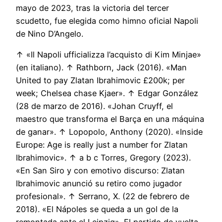
mayo de 2023, tras la victoria del tercer
scudetto, fue elegida como himno oficial Napoli
de Nino D’Angelo.
↑ «Il Napoli ufficializza l’acquisto di Kim Minjae»
(en italiano). ↑ Rathborn, Jack (2016). «Man
United to pay Zlatan Ibrahimovic £200k; per
week; Chelsea chase Kjaer». ↑ Edgar González
(28 de marzo de 2016). «Johan Cruyff, el
maestro que transforma el Barça en una máquina
de ganar». ↑ Lopopolo, Anthony (2020). «Inside
Europe: Age is really just a number for Zlatan
Ibrahimovic». ↑ a b c Torres, Gregory (2023).
«En San Siro y con emotivo discurso: Zlatan
Ibrahimovic anunció su retiro como jugador
profesional». ↑ Serrano, X. (22 de febrero de
2018). «El Nápoles se queda a un gol de la
remontada ante el Leipzig». El partido de vuelta