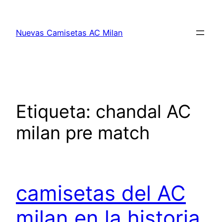
Saltar
al
Nuevas Camisetas AC Milan
contenido
Etiqueta:
chandal AC
milan pre match
camisetas del AC
milan en la historia