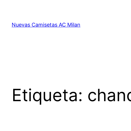
Saltar
al
contenido
Nuevas Camisetas AC Milan
Etiqueta:
chand