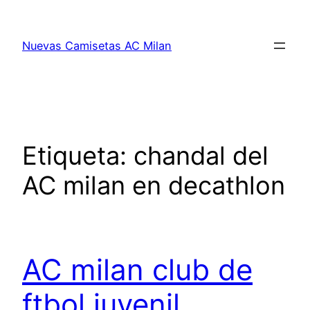
Saltar
al
Nuevas Camisetas AC Milan
contenido
Etiqueta:
chandal del
AC milan en decathlon
AC milan club de
ftbol juvenil