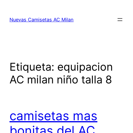
Saltar
al
Nuevas Camisetas AC Milan
contenido
Etiqueta:
equipacion
AC milan niño talla 8
camisetas mas
bonitas del AC